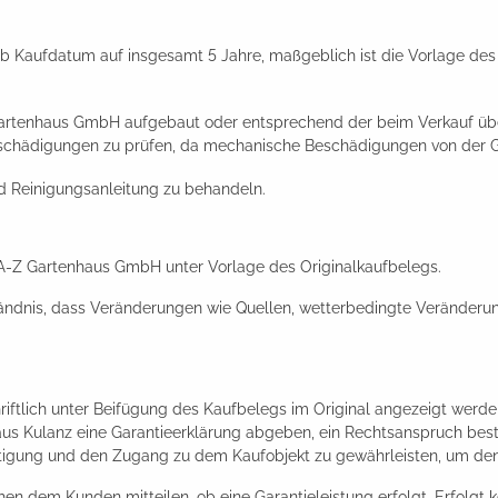
h ab Kaufdatum auf insgesamt 5 Jahre, maßgeblich ist die Vorlage d
artenhaus GmbH aufgebaut oder entsprechend der beim Verkauf übe
 Beschädigungen zu prüfen, da mechanische Beschädigungen von der G
 Reinigungsanleitung zu behandeln.
a A-Z Gartenhaus GmbH unter Vorlage des Originalkaufbelegs.
tändnis, dass Veränderungen wie Quellen, wetterbedingte Veränderun
ftlich unter Beifügung des Kaufbelegs im Original angezeigt werden
s Kulanz eine Garantieerklärung abgeben, ein Rechtsanspruch besteh
igung und den Zugang zu dem Kaufobjekt zu gewährleisten, um den
en dem Kunden mitteilen, ob eine Garantieleistung erfolgt. Erfolgt