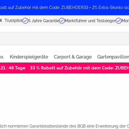
batt auf Zubehör mit dem Code: ZUBEHOER33 + 2% Extra-Skonto sic
Trustpilot
5 Jahre Garantie
Marktführer und Testsieger
Mon
o.
Kinderspielgeräte
Carport & Garage
Gartenpavillo
 21 : 48
Tage
33 % Rabatt auf Zubehör mit dem Code: ZUB
lich normierten Garantietatbestände des BGB eine Erweiterung der 