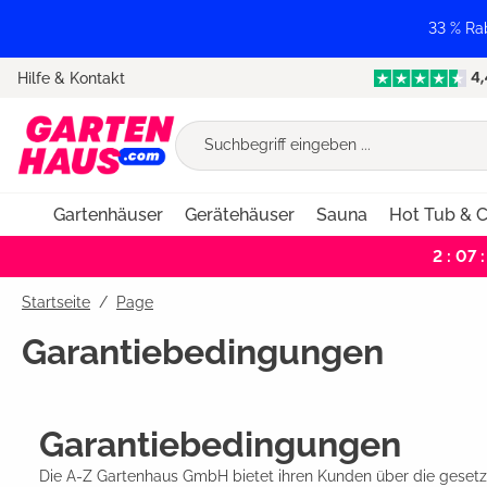
springen
Zur Hauptnavigation springen
33 % Ra
Hilfe & Kontakt
Gartenhäuser
Gerätehäuser
Sauna
Hot Tub & C
2 : 07 :
Startseite
Page
Garantiebedingungen
Garantiebedingungen
Die A-Z Gartenhaus GmbH bietet ihren Kunden über die gesetz