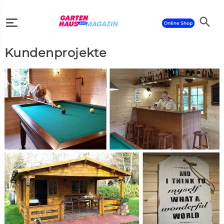
search
Kundenprojekte
search