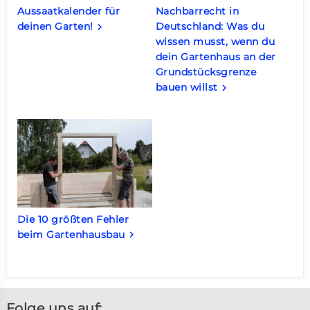
Aussaatkalender für
Nachbarrecht in
deinen Garten!
Deutschland: Was du
keyboard_arrow_right
wissen musst, wenn du
dein Gartenhaus an der
Grundstücksgrenze
bauen willst
keyboard_arrow_right
Die 10 größten Fehler
beim Gartenhausbau
keyboard_arrow_right
Folge uns auf: