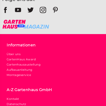
Informationen
Über uns
GartenHaus Award
Gartenhausaustellung
Aufbauanleitung
Montageservice
A-Z Gartenhaus GmbH
Kontakt
Datenschutz