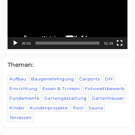
00:00
01:39
Themen:
Aufbau
Baugenehmigung
Carports
DIY
Einrichtung
Essen & Trinken
Fotowettbewerb
Fundamente
Gartengestaltung
Gartenhäuser
Kinder
Kundenprojekte
Pool
Sauna
Terrassen