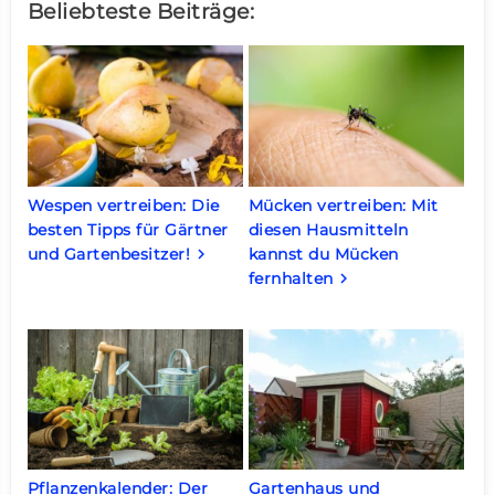
Beliebteste Beiträge:
Wespen vertreiben: Die
Mücken vertreiben: Mit
besten Tipps für Gärtner
diesen Hausmitteln
und Gartenbesitzer!
kannst du Mücken
keyboard_arrow_right
fernhalten
keyboard_arrow_right
Pflanzenkalender: Der
Gartenhaus und