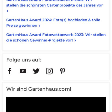
stellen die schönsten Gartenprojekte des Jahres vor
keyboard_arrow_right
GartenHaus Award 2024: Foto(s) hochladen & tolle
Preise gewinnen
keyboard_arrow_right
GartenHaus Award Fotowettbewerb 2023: Wir stellen
die schönen Gewinner-Projekte vor!
keyboard_arrow_right
Folge uns auf:
Wir sind Gartenhaus.com!
Video-
Player