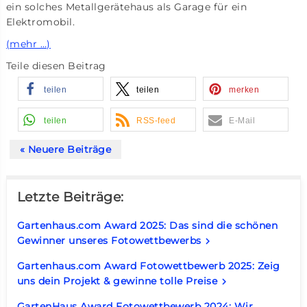
ein solches Metallgerätehaus als Garage für ein
Elektromobil.
(mehr …)
Teile diesen Beitrag
teilen
teilen
merken
teilen
RSS-feed
E-Mail
« Neuere Beiträge
Letzte Beiträge:
Gartenhaus.com Award 2025: Das sind die schönen
Gewinner unseres Fotowettbewerbs
keyboard_arrow_right
Gartenhaus.com Award Fotowettbewerb 2025: Zeig
uns dein Projekt & gewinne tolle Preise
keyboard_arrow_right
GartenHaus Award Fotowettbewerb 2024: Wir