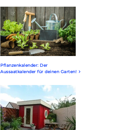
Pflanzenkalender: Der
Aussaatkalender für deinen Garten!
keyboard_arrow_right