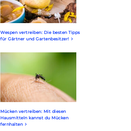
Wespen vertreiben: Die besten Tipps
für Gärtner und Gartenbesitzer!
keyboard_arrow_right
Mücken vertreiben: Mit diesen
Hausmitteln kannst du Mücken
fernhalten
keyboard_arrow_right