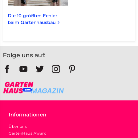
Die 10 größten Fehler
beim Gartenhausbau
keyboard_arrow_right
Folge uns auf:
Informationen
Über uns
GartenHaus Award