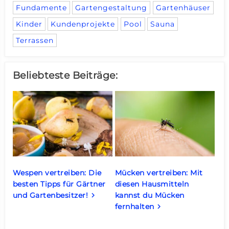
Fundamente
Gartengestaltung
Gartenhäuser
Kinder
Kundenprojekte
Pool
Sauna
Terrassen
Beliebteste Beiträge:
Wespen vertreiben: Die
Mücken vertreiben: Mit
besten Tipps für Gärtner
diesen Hausmitteln
und Gartenbesitzer!
kannst du Mücken
keyboard_arrow_right
fernhalten
keyboard_arrow_right