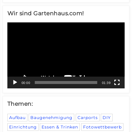
Wir sind Gartenhaus.com!
Video-
Player
00:00
01:39
Themen:
Aufbau
Baugenehmigung
Carports
DIY
Einrichtung
Essen & Trinken
Fotowettbewerb