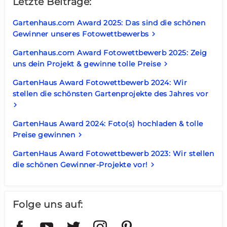
Letzte Beiträge:
Gartenhaus.com Award 2025: Das sind die schönen
Gewinner unseres Fotowettbewerbs
keyboard_arrow_right
Gartenhaus.com Award Fotowettbewerb 2025: Zeig
uns dein Projekt & gewinne tolle Preise
keyboard_arrow_right
GartenHaus Award Fotowettbewerb 2024: Wir
stellen die schönsten Gartenprojekte des Jahres vor
keyboard_arrow_right
GartenHaus Award 2024: Foto(s) hochladen & tolle
Preise gewinnen
keyboard_arrow_right
GartenHaus Award Fotowettbewerb 2023: Wir stellen
die schönen Gewinner-Projekte vor!
keyboard_arrow_right
Folge uns auf: