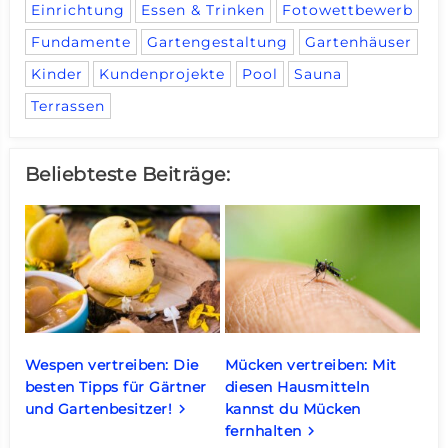
Einrichtung
Essen & Trinken
Fotowettbewerb
Fundamente
Gartengestaltung
Gartenhäuser
Kinder
Kundenprojekte
Pool
Sauna
Terrassen
Beliebteste Beiträge:
Wespen vertreiben: Die
Mücken vertreiben: Mit
besten Tipps für Gärtner
diesen Hausmitteln
und Gartenbesitzer!
kannst du Mücken
keyboard_arrow_right
fernhalten
keyboard_arrow_right