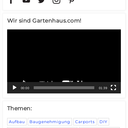
Wir sind Gartenhaus.com!
Video-
Player
00:00
01:39
Themen:
Aufbau
Baugenehmigung
Carports
DIY