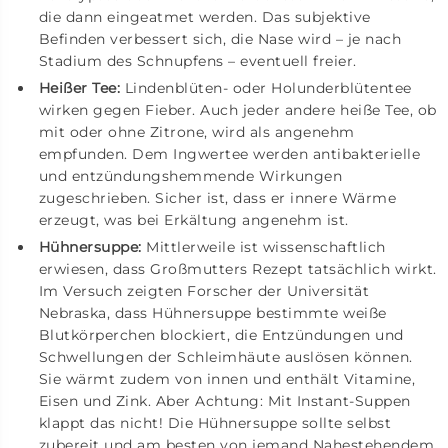
die dann eingeatmet werden. Das subjektive
Befinden verbessert sich, die Nase wird – je nach
Stadium des Schnupfens – eventuell freier.
Heißer Tee:
Lindenblüten- oder Holunderblütentee
wirken gegen Fieber. Auch jeder andere heiße Tee, ob
mit oder ohne Zitrone, wird als angenehm
empfunden. Dem Ingwertee werden antibakterielle
und entzündungshemmende Wirkungen
zugeschrieben. Sicher ist, dass er innere Wärme
erzeugt, was bei Erkältung angenehm ist.
Hühnersuppe:
Mittlerweile ist wissenschaftlich
erwiesen, dass Großmutters Rezept tatsächlich wirkt.
Im Versuch zeigten Forscher der Universität
Nebraska, dass Hühnersuppe bestimmte weiße
Blutkörperchen blockiert, die Entzündungen und
Schwellungen der Schleimhäute auslösen können.
Sie wärmt zudem von innen und enthält Vitamine,
Eisen und Zink. Aber Achtung: Mit Instant-Suppen
klappt das nicht! Die Hühnersuppe sollte selbst
zubereit und am besten von jemand Nahestehendem