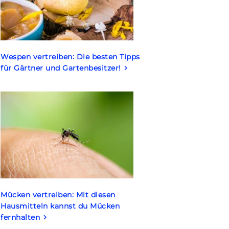
Wespen vertreiben: Die besten Tipps
für Gärtner und Gartenbesitzer!
keyboard_arrow_right
Mücken vertreiben: Mit diesen
Hausmitteln kannst du Mücken
fernhalten
keyboard_arrow_right