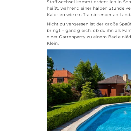
Stoffwechsel kommt ordentlich in Sch
heißt, während einer halben Stunde v
Kalorien wie ein Trainierender an Land
Nicht zu vergessen ist der große Spa
bringt – ganz gleich, ob du ihn als F
einer Gartenparty zu einem Bad einläd
Klein.