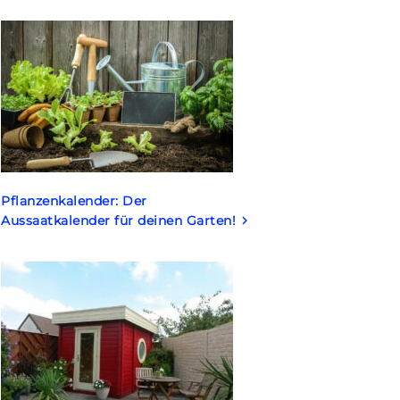
Pflanzenkalender: Der
Aussaatkalender für deinen Garten!
keyboard_arrow_right