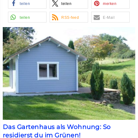
teilen
teilen
merken
teilen
RSS-feed
E-Mail
Das Gartenhaus als Wohnung: So
residierst du im Grünen!