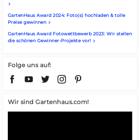
keyboard_arrow_right
GartenHaus Award 2024: Foto(s) hochladen & tolle
Preise gewinnen
keyboard_arrow_right
GartenHaus Award Fotowettbewerb 2023: Wir stellen
die schönen Gewinner-Projekte vor!
keyboard_arrow_right
Folge uns auf:
Wir sind Gartenhaus.com!
Video-
Player