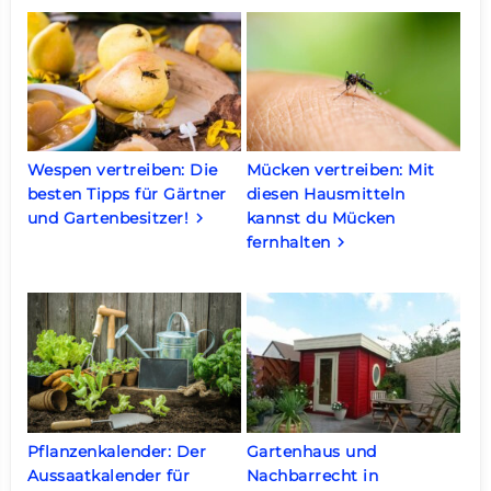
Wespen vertreiben: Die
Mücken vertreiben: Mit
besten Tipps für Gärtner
diesen Hausmitteln
und Gartenbesitzer!
kannst du Mücken
keyboard_arrow_right
fernhalten
keyboard_arrow_right
Pflanzenkalender: Der
Gartenhaus und
Aussaatkalender für
Nachbarrecht in