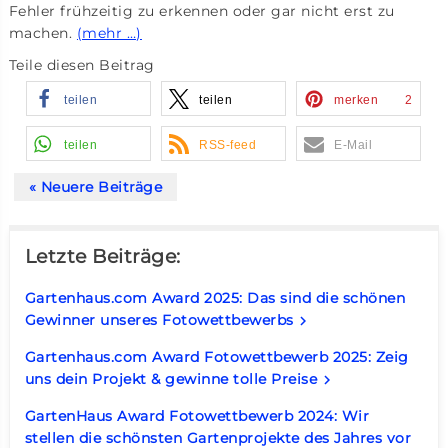
Fehler frühzeitig zu erkennen oder gar nicht erst zu
machen.
(mehr …)
Teile diesen Beitrag
teilen
teilen
merken
2
teilen
RSS-feed
E-Mail
« Neuere Beiträge
Letzte Beiträge:
Gartenhaus.com Award 2025: Das sind die schönen
Gewinner unseres Fotowettbewerbs
keyboard_arrow_right
Gartenhaus.com Award Fotowettbewerb 2025: Zeig
uns dein Projekt & gewinne tolle Preise
keyboard_arrow_right
GartenHaus Award Fotowettbewerb 2024: Wir
stellen die schönsten Gartenprojekte des Jahres vor