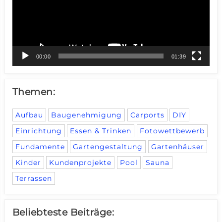
00:00
01:39
Themen:
Aufbau
Baugenehmigung
Carports
DIY
Einrichtung
Essen & Trinken
Fotowettbewerb
Fundamente
Gartengestaltung
Gartenhäuser
Kinder
Kundenprojekte
Pool
Sauna
Terrassen
Beliebteste Beiträge: