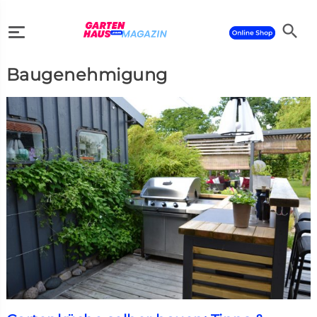
search
Baugenehmigung
search