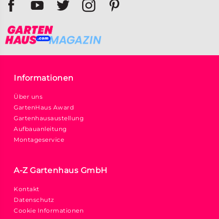
Informationen
Über uns
GartenHaus Award
Gartenhausaustellung
Aufbauanleitung
Montageservice
A-Z Gartenhaus GmbH
Kontakt
Datenschutz
Cookie Informationen