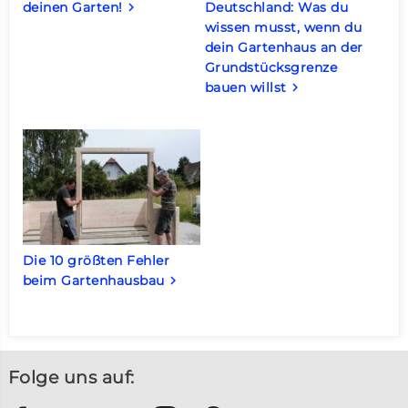
deinen Garten!
Deutschland: Was du
keyboard_arrow_right
wissen musst, wenn du
dein Gartenhaus an der
Grundstücksgrenze
bauen willst
keyboard_arrow_right
Die 10 größten Fehler
beim Gartenhausbau
keyboard_arrow_right
Folge uns auf: