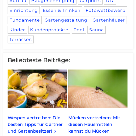
Aufbau
Baugenehmigung
Carports
DIY
Einrichtung
Essen & Trinken
Fotowettbewerb
Fundamente
Gartengestaltung
Gartenhäuser
Kinder
Kundenprojekte
Pool
Sauna
Terrassen
Beliebteste Beiträge:
Wespen vertreiben: Die
Mücken vertreiben: Mit
besten Tipps für Gärtner
diesen Hausmitteln
und Gartenbesitzer!
kannst du Mücken
keyboard_arrow_right