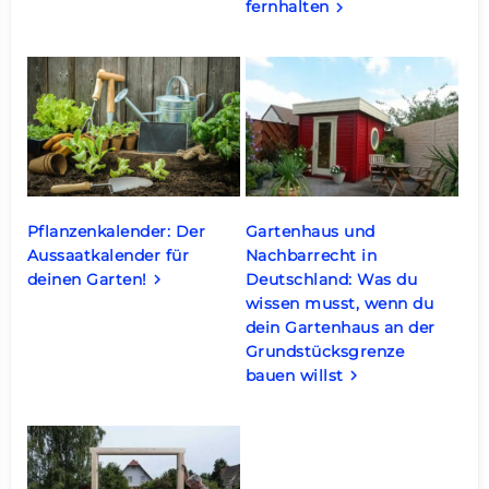
fernhalten
keyboard_arrow_right
Pflanzenkalender: Der
Gartenhaus und
Aussaatkalender für
Nachbarrecht in
deinen Garten!
Deutschland: Was du
keyboard_arrow_right
wissen musst, wenn du
dein Gartenhaus an der
Grundstücksgrenze
bauen willst
keyboard_arrow_right