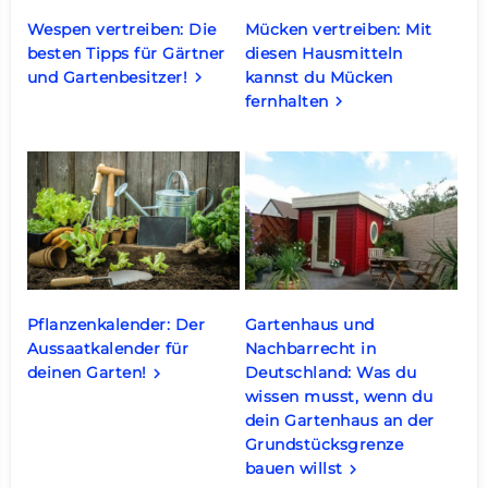
Wespen vertreiben: Die
Mücken vertreiben: Mit
besten Tipps für Gärtner
diesen Hausmitteln
und Gartenbesitzer!
kannst du Mücken
keyboard_arrow_right
fernhalten
keyboard_arrow_right
Pflanzenkalender: Der
Gartenhaus und
Aussaatkalender für
Nachbarrecht in
deinen Garten!
Deutschland: Was du
keyboard_arrow_right
wissen musst, wenn du
dein Gartenhaus an der
Grundstücksgrenze
bauen willst
keyboard_arrow_right