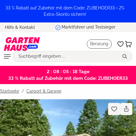
alt springen
33 % Rabatt auf Zubehör mit dem Code: ZUBEHOER33 + 2%
Extra-Skonto sichern!
Marktführer und Testsieger
Hilfe & Kontakt
Beratung
2 : 08 : 05 : 17
Tage
33 % Rabatt auf Zubehör mit dem Code: ZUBEHOER33
Startseite
Carport & Garage
Bildergalerie überspringen