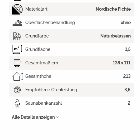
Materialart
Nordische Fichte
Oberflächenbehandlung
ohne
Grundfarbe
Naturbelassen
Grundfläche
1,5
Gesamtmaß cm
138 x 111
Gesamthöhe
213
Empfohlene Ofenleistung
3,6
Saunabankanzahl
2
Alle Details anzeigen