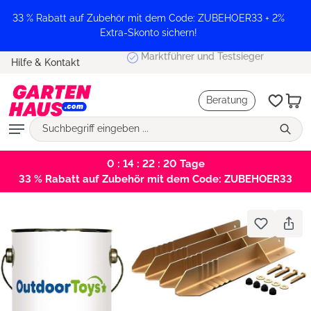
alt springen
33 % Rabatt auf Zubehör mit dem Code: ZUBEHOER33 + 2%
Extra-Skonto sichern!
Marktführer und Testsieger
Hilfe & Kontakt
Beratung
0 : 14 : 22 : 20
Tage
33 % Rabatt auf Zubehör mit dem Code: ZUBEHOER33
Bildergalerie überspringen