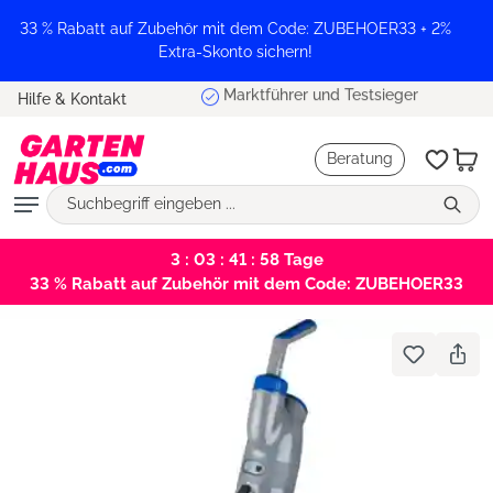
alt springen
33 % Rabatt auf Zubehör mit dem Code: ZUBEHOER33 + 2%
Extra-Skonto sichern!
Marktführer und Testsieger
Hilfe & Kontakt
Beratung
3 : 03 : 41 : 58
Tage
33 % Rabatt auf Zubehör mit dem Code: ZUBEHOER33
Bildergalerie überspringen