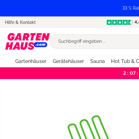
springen
Zur Hauptnavigation springen
33 % Ra
Hilfe & Kontakt
Gartenhäuser
Gerätehäuser
Sauna
Hot Tub & C
2 : 07 :
Bildergalerie überspringen