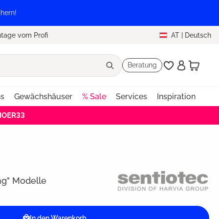
hern!
tage vom Profi
AT
|
Deutsch
Beratung
ns
Gewächshäuser
% Sale
Services
Inspiration
EHOER33
ing" Modelle
In den Warenkorb