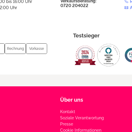
Verkaufsberatung:
:00 bis 16:00 Uhr
R
0720 204022
12:00 Uhr
Testsieger
Rechnung
Vorkasse
Über uns
Kontakt
Soziale Verantwortung
Presse
Cookie Informationen