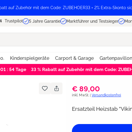
batt auf Zubehör mit dem Code: ZUBEHOER33 + 2% Extra-Skonto sic
Trustpilot
5 Jahre Garantie
Marktführer und Testsieger
Mon
o.
Kinderspielgeräte
Carport & Garage
Gartenpavillo
 01 : 54
Tage
33 % Rabatt auf Zubehör mit dem Code: ZUB
€ 89,00
inkl. MwSt. |
Versandkostenfrei
Ersatzteil Heizstab "Vik