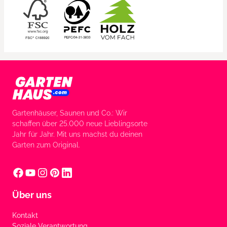
Gartenhäuser, Saunen und Co.: Wir
schaffen über 25.000 neue Lieblingsorte
Jahr für Jahr. Mit uns machst du deinen
Garten zum Original.
Über uns
Kontakt
Soziale Verantwortung