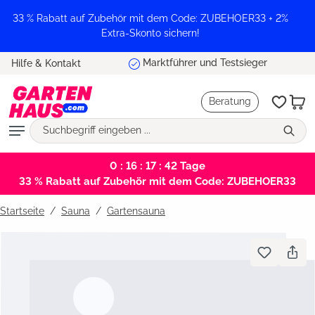
alt springen
33 % Rabatt auf Zubehör mit dem Code: ZUBEHOER33 + 2%
Extra-Skonto sichern!
Marktführer und Testsieger
Hilfe & Kontakt
Beratung
0 : 16 : 17 : 41
Tage
33 % Rabatt auf Zubehör mit dem Code: ZUBEHOER33
Startseite
Sauna
/
Gartensauna
Bildergalerie überspringen