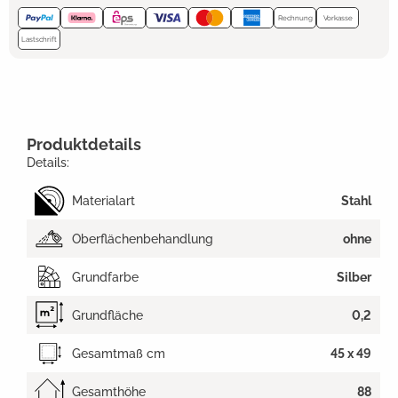
Rechnung
Vorkasse
Lastschrift
Produktdetails
Details:
Materialart
Stahl
Oberflächenbehandlung
ohne
Grundfarbe
Silber
Grundfläche
0,2
Gesamtmaß cm
45 x 49
Gesamthöhe
88