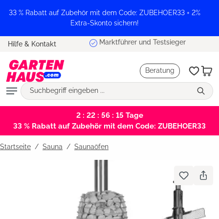
alt springen
33 % Rabatt auf Zubehör mit dem Code: ZUBEHOER33 + 2%
Extra-Skonto sichern!
Marktführer und Testsieger
Hilfe & Kontakt
Beratung
2 : 22 : 56 : 15
Tage
33 % Rabatt auf Zubehör mit dem Code: ZUBEHOER33
Startseite
Sauna
/
Saunaöfen
Bildergalerie überspringen