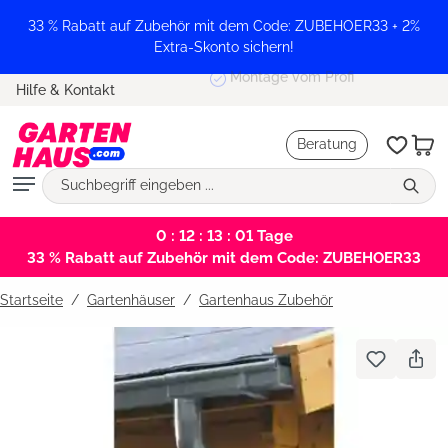
alt springen
33 % Rabatt auf Zubehör mit dem Code: ZUBEHOER33 + 2%
Extra-Skonto sichern!
Montage vom Profi
Hilfe & Kontakt
Beratung
0 : 12 : 13 : 00
Tage
33 % Rabatt auf Zubehör mit dem Code: ZUBEHOER33
Startseite
Gartenhäuser
/
Gartenhaus Zubehör
Bildergalerie überspringen