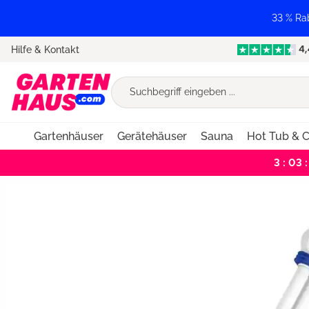
springen
Zur Hauptnavigation springen
33 % Ra
Hilfe & Kontakt
Gartenhäuser
Gerätehäuser
Sauna
Hot Tub & C
3 : 03 :
Bildergalerie überspringen