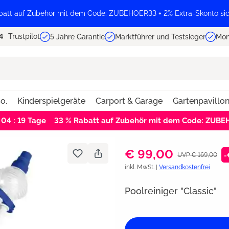
batt auf Zubehör mit dem Code: ZUBEHOER33 + 2% Extra-Skonto sic
Trustpilot
5 Jahre Garantie
Marktführer und Testsieger
Mon
o.
Kinderspielgeräte
Carport & Garage
Gartenpavillo
 04 : 19
Tage
33 % Rabatt auf Zubehör mit dem Code: ZUB
€ 99,00
UVP € 169,00
-
inkl. MwSt. |
Versandkostenfrei
Poolreiniger "Classic"