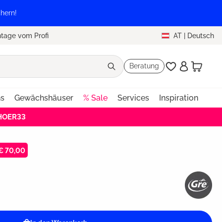
hern!
tage vom Profi
AT
|
Deutsch
Beratung
ns
Gewächshäuser
% Sale
Services
Inspiration
EHOER33
€ 70,00