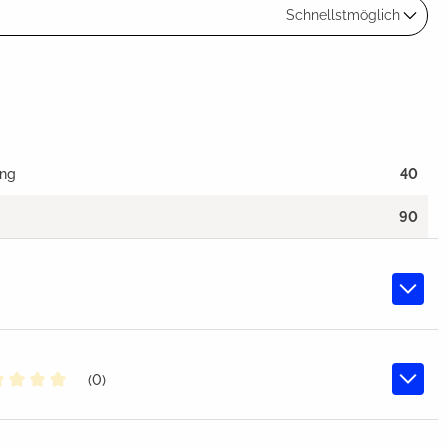
Schnellstmöglich
ang
40
90
(0)
chschnittliche Bewertung von 0 von 5 Sternen