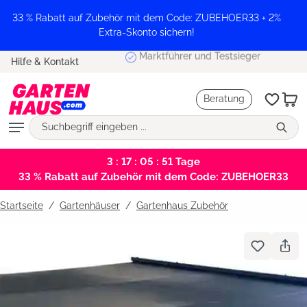
alt springen
33 % Rabatt auf Zubehör mit dem Code: ZUBEHOER33 + 2%
Extra-Skonto sichern!
Marktführer und Testsieger
Hilfe & Kontakt
Beratung
3 : 17 : 05 : 51
Tage
33 % Rabatt auf Zubehör mit dem Code: ZUBEHOER33
Startseite
Gartenhäuser
/
Gartenhaus Zubehör
Bildergalerie überspringen