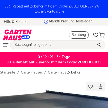
alt springen
33 % Rabatt auf Zubehör mit dem Code: ZUBEHOER33 + 2%
Extra-Skonto sichern!
Marktführer und Testsieger
Hilfe & Kontakt
Beratung
3 : 12 : 21 : 53
Tage
33 % Rabatt auf Zubehör mit dem Code: ZUBEHOER33
Startseite
Gartenhäuser
/
Gartenhaus Zubehör
Bildergalerie überspringen