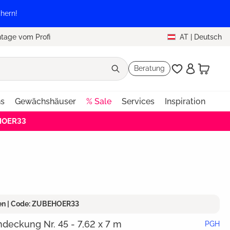
hern!
tage vom Profi
AT
|
Deutsch
Beratung
ns
Gewächshäuser
% Sale
Services
Inspiration
EHOER33
ren | Code: ZUBEHOER33
eckung Nr. 45 - 7,62 x 7 m
PGH