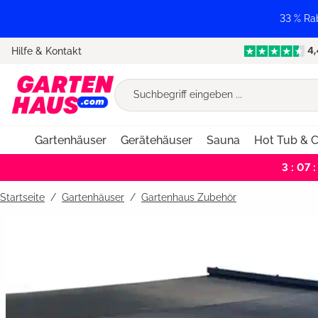
springen
Zur Hauptnavigation springen
33 % Ra
Hilfe & Kontakt
Gartenhäuser
Gerätehäuser
Sauna
Hot Tub & C
3 : 07 :
Startseite
Gartenhäuser
/
Gartenhaus Zubehör
Bildergalerie überspringen