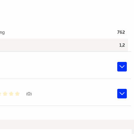
ang
762
1,2
(0)
chschnittliche Bewertung von 0 von 5 Sternen