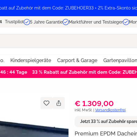
batt auf Zubehör mit dem Code: ZUBEHOER33 + 2% Extra-Skonto sic
Trustpilot
5 Jahre Garantie
Marktführer und Testsieger
Mon
o.
Kinderspielgeräte
Carport & Garage
Gartenpavillo
 46 : 44
Tage
33 % Rabatt auf Zubehör mit dem Code: ZUB
€ 1.309,00
inkl. MwSt. |
Versandkostenfrei
Jetzt 33 % auf Zubehör spa
Premium EPDM Dacheind