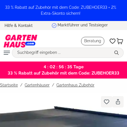
alt springen
33 % Rabatt auf Zubehör mit dem Code: ZUBEHOER33 + 2%
Extra-Skonto sichern!
Marktführer und Testsieger
Hilfe & Kontakt
Beratung
4 : 02 : 56 : 35
Tage
33 % Rabatt auf Zubehör mit dem Code: ZUBEHOER33
Startseite
Gartenhäuser
/
Gartenhaus Zubehör
Bildergalerie überspringen