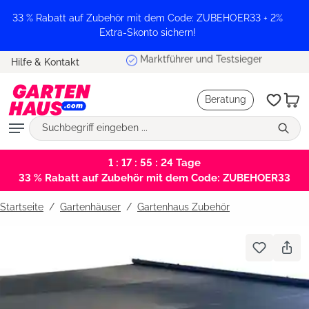
alt springen
33 % Rabatt auf Zubehör mit dem Code: ZUBEHOER33 + 2%
Extra-Skonto sichern!
Marktführer und Testsieger
Hilfe & Kontakt
Beratung
1 : 17 : 55 : 24
Tage
33 % Rabatt auf Zubehör mit dem Code: ZUBEHOER33
Startseite
Gartenhäuser
/
Gartenhaus Zubehör
Bildergalerie überspringen