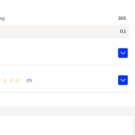
ang
305
0,1
(0)
chschnittliche Bewertung von 0 von 5 Sternen