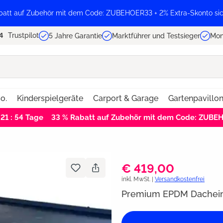
batt auf Zubehör mit dem Code: ZUBEHOER33 + 2% Extra-Skonto sic
Trustpilot
5 Jahre Garantie
Marktführer und Testsieger
Mon
o.
Kinderspielgeräte
Carport & Garage
Gartenpavillo
 21 : 54
Tage
33 % Rabatt auf Zubehör mit dem Code: ZUBE
€ 419,00
inkl. MwSt. |
Versandkostenfrei
Premium EPDM Dacheind