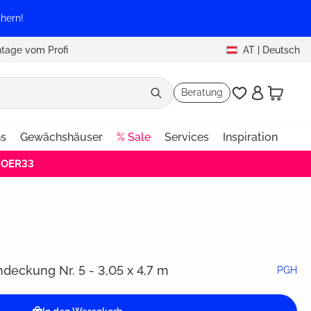
hern!
tage vom Profi
AT
|
Deutsch
Beratung
ns
Gewächshäuser
% Sale
Services
Inspiration
HOER33
eckung Nr. 5 - 3,05 x 4,7 m
PGH