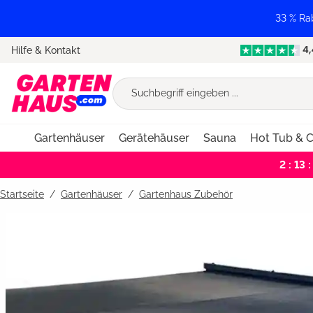
springen
Zur Hauptnavigation springen
33 % Ra
Hilfe & Kontakt
Gartenhäuser
Gerätehäuser
Sauna
Hot Tub & C
2 : 13 :
Startseite
Gartenhäuser
/
Gartenhaus Zubehör
Bildergalerie überspringen