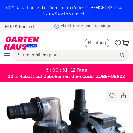
alt springen
33 % Rabatt auf Zubehör mit dem Code: ZUBEHOER33 + 2%
Extra-Skonto sichern!
Marktführer und Testsieger
Hilfe & Kontakt
Beratung
5 : 00 : 51 : 12
Tage
33 % Rabatt auf Zubehör mit dem Code: ZUBEHOER33
Bildergalerie überspringen