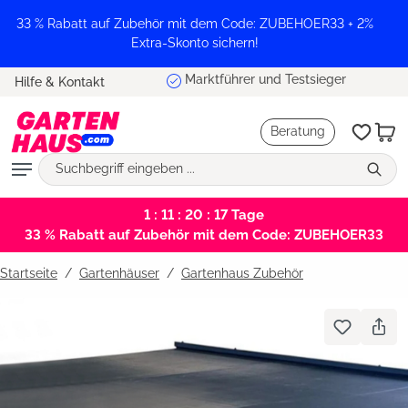
alt springen
33 % Rabatt auf Zubehör mit dem Code: ZUBEHOER33 + 2%
Extra-Skonto sichern!
Marktführer und Testsieger
Hilfe & Kontakt
Beratung
1 : 11 : 20 : 17
Tage
33 % Rabatt auf Zubehör mit dem Code: ZUBEHOER33
Startseite
Gartenhäuser
/
Gartenhaus Zubehör
Bildergalerie überspringen