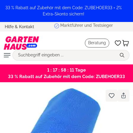
alt springen
33 % Rabatt auf Zubehör mit dem Code: ZUBEHOER33 + 2%
Extra-Skonto sichern!
Marktführer und Testsieger
Hilfe & Kontakt
Beratung
1 : 17 : 58 : 11
Tage
33 % Rabatt auf Zubehör mit dem Code: ZUBEHOER33
Bildergalerie überspringen