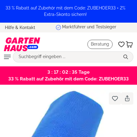
alt springen
33 % Rabatt auf Zubehör mit dem Code: ZUBEHOER33 + 2%
Extra-Skonto sichern!
Marktführer und Testsieger
Hilfe & Kontakt
Beratung
3 : 17 : 02 : 35
Tage
33 % Rabatt auf Zubehör mit dem Code: ZUBEHOER33
Bildergalerie überspringen