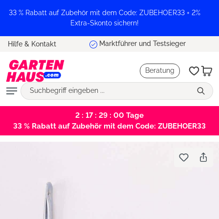
alt springen
33 % Rabatt auf Zubehör mit dem Code: ZUBEHOER33 + 2%
Extra-Skonto sichern!
Marktführer und Testsieger
Hilfe & Kontakt
Beratung
2 : 17 : 29 : 00
Tage
33 % Rabatt auf Zubehör mit dem Code: ZUBEHOER33
Bildergalerie überspringen