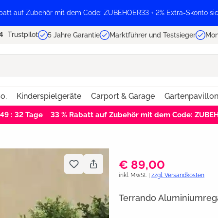
batt auf Zubehör mit dem Code: ZUBEHOER33 + 2% Extra-Skonto sic
Trustpilot
5 Jahre Garantie
Marktführer und Testsieger
Mon
o.
Kinderspielgeräte
Carport & Garage
Gartenpavillo
 49 : 32
Tage
33 % Rabatt auf Zubehör mit dem Code: ZUB
€ 89,00
inkl. MwSt. |
zzgl. Versandkosten
Terrando Aluminiumreg