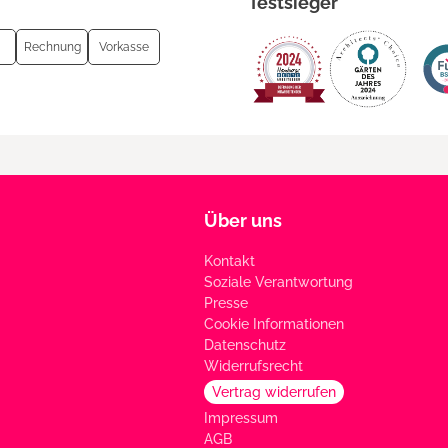
Testsieger
Rechnung
Vorkasse
Über uns
Kontakt
Soziale Verantwortung
Presse
Cookie Informationen
Datenschutz
Widerrufsrecht
Vertrag widerrufen
Impressum
AGB