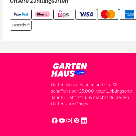
Unsere Zahlungsarten
Lastschrift
Gartenhäuser, Saunen und Co.: Wir
schaffen über 25.000 neue Lieblingsorte
Jahr für Jahr. Mit uns machst du deinen
Garten zum Original.