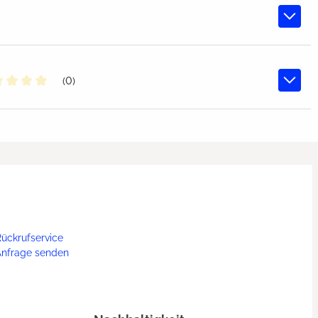
(0)
chschnittliche Bewertung von 0 von 5 Sternen
ückrufservice
Anfrage senden