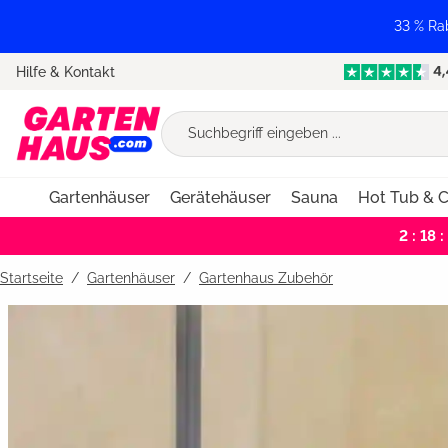
springen
Zur Hauptnavigation springen
33 % Ra
Hilfe & Kontakt
Gartenhäuser
Gerätehäuser
Sauna
Hot Tub & C
2 : 18 :
Startseite
Gartenhäuser
/
Gartenhaus Zubehör
Bildergalerie überspringen