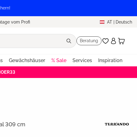
hern!
tage vom Profi
AT
|
Deutsch
Beratung
ns
Gewächshäuser
% Sale
Services
Inspiration
EHOER33
al 309 cm