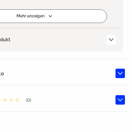
Mehr anzeigen
odukt
te
(0)
chschnittliche Bewertung von 0 von 5 Sternen