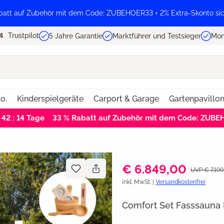
batt auf Zubehör mit dem Code: ZUBEHOER33 + 2% Extra-Skonto sic
Trustpilot
5 Jahre Garantie
Marktführer und Testsieger
Mon
o.
Kinderspielgeräte
Carport & Garage
Gartenpavillo
 42 : 13
Tage
33 % Rabatt auf Zubehör mit dem Code: ZUB
€ 6.849,00
UVP € 7.199
inkl. MwSt. |
Versandkostenfrei
Comfort Set Fasssauna E