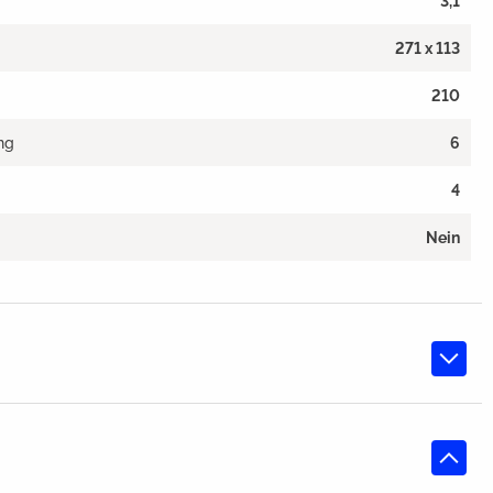
3,1
271 x 113
210
ng
6
4
Nein