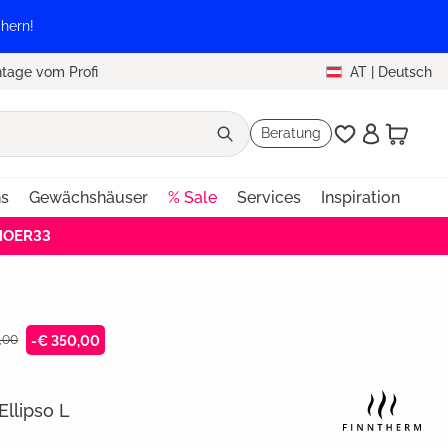
hern!
tage vom Profi
AT
|
Deutsch
Beratung
ns
Gewächshäuser
% Sale
Services
Inspiration
EHOER33
,00
-€ 350,00
llipso L