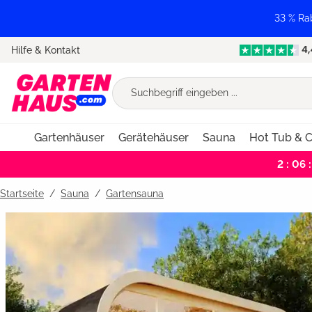
springen
Zur Hauptnavigation springen
33 % Ra
Hilfe & Kontakt
Gartenhäuser
Gerätehäuser
Sauna
Hot Tub & C
2 : 06 :
Startseite
Sauna
/
Gartensauna
Bildergalerie überspringen