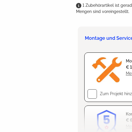
1
Zubehörartikel
ist
gerad
Mengen sind voreingestellt.
Montage und Servic
Mo
€ 
Meh
Zum Projekt hin
Kom
€ 
Meh