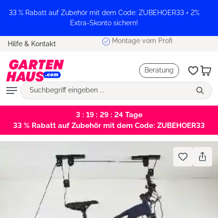
alt springen
33 % Rabatt auf Zubehör mit dem Code: ZUBEHOER33 + 2%
Extra-Skonto sichern!
Montage vom Profi
Hilfe & Kontakt
Beratung
3 : 19 : 29 : 23
Tage
33 % Rabatt auf Zubehör mit dem Code: ZUBEHOER33
Bildergalerie überspringen