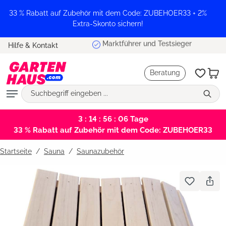
alt springen
33 % Rabatt auf Zubehör mit dem Code: ZUBEHOER33 + 2%
Extra-Skonto sichern!
Marktführer und Testsieger
Hilfe & Kontakt
Beratung
3 : 14 : 56 : 06
Tage
33 % Rabatt auf Zubehör mit dem Code: ZUBEHOER33
Startseite
Sauna
/
Saunazubehör
Bildergalerie überspringen