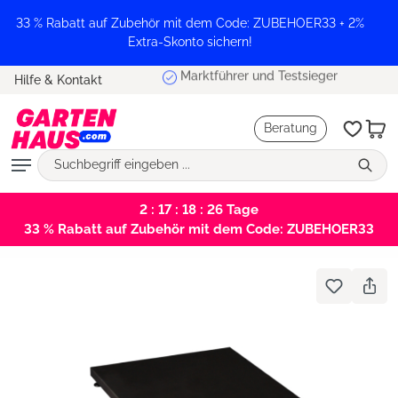
alt springen
33 % Rabatt auf Zubehör mit dem Code: ZUBEHOER33 + 2%
Extra-Skonto sichern!
Marktführer und Testsieger
Hilfe & Kontakt
Beratung
2 : 17 : 18 : 26
Tage
33 % Rabatt auf Zubehör mit dem Code: ZUBEHOER33
Bildergalerie überspringen