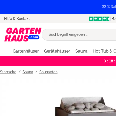
springen
Zur Hauptnavigation springen
33 % Ra
Hilfe & Kontakt
Gartenhäuser
Gerätehäuser
Sauna
Hot Tub & C
3 : 18 :
Startseite
Sauna
/
Saunaöfen
Bildergalerie überspringen