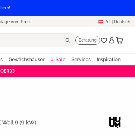
hern!
tage vom Profi
AT
|
Deutsch
Beratung
ns
Gewächshäuser
% Sale
Services
Inspiration
HOER33
Wall 9 (9 kW)