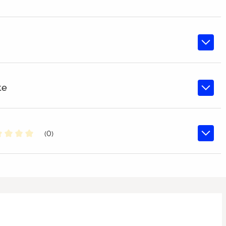
te
(0)
chschnittliche Bewertung von 0 von 5 Sternen