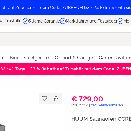
batt auf Zubehör mit dem Code: ZUBEHOER33 + 2% Extra-Skonto sic
Trustpilot
5 Jahre Garantie
Marktführer und Testsieger
Mon
o.
Kinderspielgeräte
Carport & Garage
Gartenpavillo
 32 : 41
Tage
33 % Rabatt auf Zubehör mit dem Code: ZUBE
€ 729,00
inkl. MwSt. |
zzgl. Versandkosten
HUUM Saunaofen CORE 