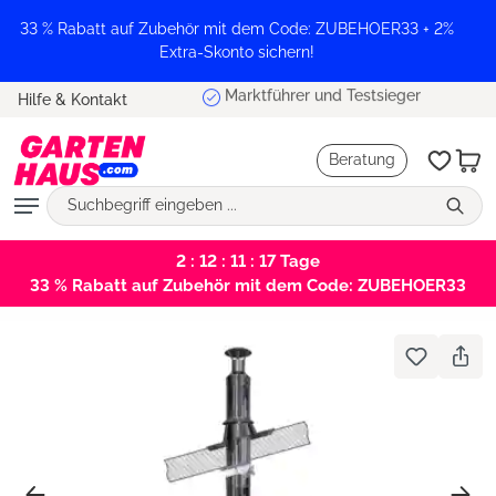
alt springen
33 % Rabatt auf Zubehör mit dem Code: ZUBEHOER33 + 2%
Extra-Skonto sichern!
Marktführer und Testsieger
Hilfe & Kontakt
Beratung
2 : 12 : 11 : 17
Tage
33 % Rabatt auf Zubehör mit dem Code: ZUBEHOER33
Bildergalerie überspringen