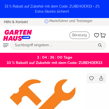
alt springen
33 % Rabatt auf Zubehör mit dem Code: ZUBEHOER33 + 2%
Extra-Skonto sichern!
Marktführer und Testsieger
Hilfe & Kontakt
Beratung
3 : 04 : 36 : 00
Tage
33 % Rabatt auf Zubehör mit dem Code: ZUBEHOER33
Bildergalerie überspringen