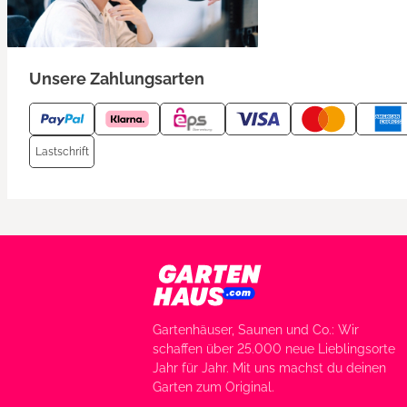
Unsere Zahlungsarten
Lastschrift
Gartenhäuser, Saunen und Co.: Wir
schaffen über 25.000 neue Lieblingsorte
Jahr für Jahr. Mit uns machst du deinen
Garten zum Original.