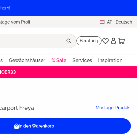
hern!
tage vom Profi
AT
|
Deutsch
Beratung
ns
Gewächshäuser
% Sale
Services
Inspiration
EHOER33
carport Freya
Montage-Produkt
In den Warenkorb