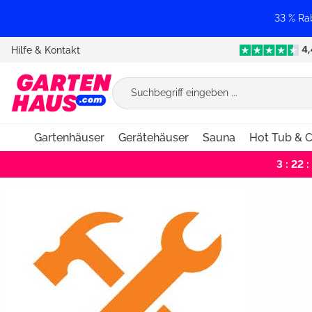
springen
Zur Hauptnavigation springen
33 % Ra
Hilfe & Kontakt
Gartenhäuser
Gerätehäuser
Sauna
Hot Tub & C
3 : 22 :
Bildergalerie überspringen