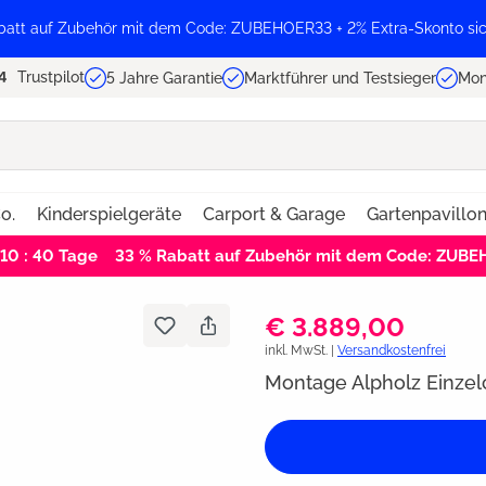
batt auf Zubehör mit dem Code: ZUBEHOER33 + 2% Extra-Skonto sic
Trustpilot
5 Jahre Garantie
Marktführer und Testsieger
Mon
o.
Kinderspielgeräte
Carport & Garage
Gartenpavillo
 10 : 40
Tage
33 % Rabatt auf Zubehör mit dem Code: ZUB
€ 3.889,00
inkl. MwSt. |
Versandkostenfrei
Montage Alpholz Einzel