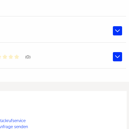
(0)
chschnittliche Bewertung von 0 von 5 Sternen
ückrufservice
Anfrage senden