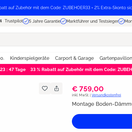
batt auf Zubehör mit dem Code: ZUBEHOER33 + 2% Extra-Skonto sic
Trustpilot
5 Jahre Garantie
Marktführer und Testsieger
Mon
o.
Kinderspielgeräte
Carport & Garage
Gartenpavillo
 23 : 46
Tage
33 % Rabatt auf Zubehör mit dem Code: ZUB
€ 759,00
inkl. MwSt. |
Versandkostenfrei
Montage Boden-Dämmu