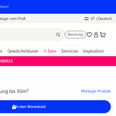
hern!
tage vom Profi
AT
|
Deutsch
Beratung
ns
Gewächshäuser
% Sale
Services
Inspiration
EHOER33
ng bis 50m²
Montage-Produkt
In den Warenkorb