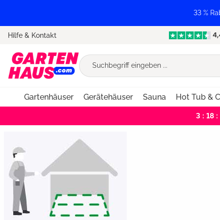
springen
Zur Hauptnavigation springen
33 % Ra
Hilfe & Kontakt
Gartenhäuser
Gerätehäuser
Sauna
Hot Tub & C
3 : 18 :
Bildergalerie überspringen