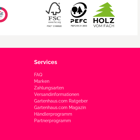
Services
FAQ
Marken
Zahlungsarten
Versandinformationen
Gartenhaus.com Ratgeber
Gartenhaus.com Magazin
Händlerprogramm
Partnerprogramm