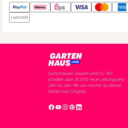
Lastschrift
Gartenhäuser, Saunen und Co.: Wir
schaffen über 25.000 neue Lieblingsorte
Jahr für Jahr. Mit uns machst du deinen
Garten zum Original.