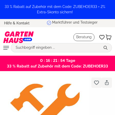
alt springen
33 % Rabatt auf Zubehör mit dem Code: ZUBEHOER33 + 2%
Extra-Skonto sichern!
Marktführer und Testsieger
Hilfe & Kontakt
Beratung
0 : 16 : 21 : 54
Tage
33 % Rabatt auf Zubehör mit dem Code: ZUBEHOER33
Bildergalerie überspringen