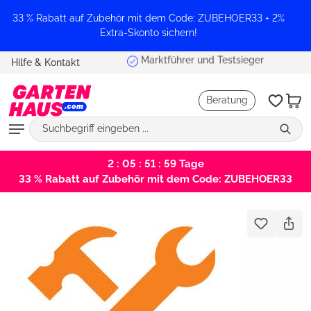
alt springen
33 % Rabatt auf Zubehör mit dem Code: ZUBEHOER33 + 2%
Extra-Skonto sichern!
Marktführer und Testsieger
Hilfe & Kontakt
Beratung
2 : 05 : 51 : 59
Tage
33 % Rabatt auf Zubehör mit dem Code: ZUBEHOER33
Bildergalerie überspringen