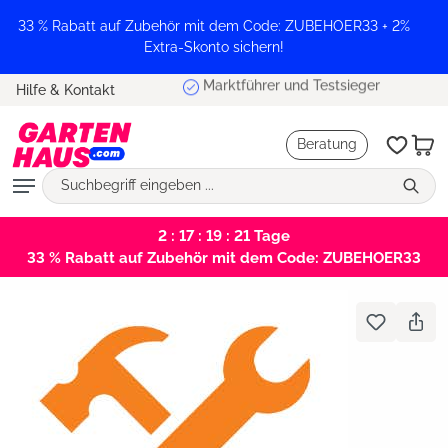
alt springen
33 % Rabatt auf Zubehör mit dem Code: ZUBEHOER33 + 2%
Extra-Skonto sichern!
Marktführer und Testsieger
Hilfe & Kontakt
Beratung
2 : 17 : 19 : 21
Tage
33 % Rabatt auf Zubehör mit dem Code: ZUBEHOER33
Bildergalerie überspringen