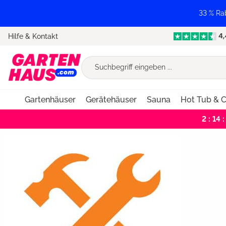
springen
Zur Hauptnavigation springen
33 % Ra
Hilfe & Kontakt
Gartenhäuser
Gerätehäuser
Sauna
Hot Tub & C
2 : 14 :
Bildergalerie überspringen