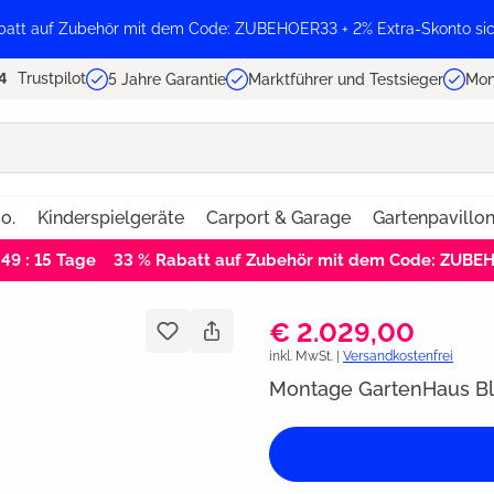
batt auf Zubehör mit dem Code: ZUBEHOER33 + 2% Extra-Skonto sic
Trustpilot
5 Jahre Garantie
Marktführer und Testsieger
Mon
o.
Kinderspielgeräte
Carport & Garage
Gartenpavillo
 49 : 14
Tage
33 % Rabatt auf Zubehör mit dem Code: ZUBE
€ 2.029,00
inkl. MwSt. |
Versandkostenfrei
Montage GartenHaus B