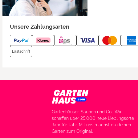
Unsere Zahlungsarten
Lastschrift
Gartenhäuser, Saunen und Co.: Wir
schaffen über 25.000 neue Lieblingsorte
Jahr für Jahr. Mit uns machst du deinen
Garten zum Original.