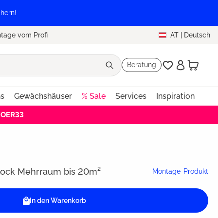
hern!
tage vom Profi
AT
|
Deutsch
Beratung
ns
Gewächshäuser
% Sale
Services
Inspiration
HOER33
lock Mehrraum bis 20m²
Montage-Produkt
In den Warenkorb