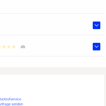
(0)
chschnittliche Bewertung von 0 von 5 Sternen
ückrufservice
Anfrage senden