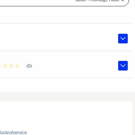
(0)
chschnittliche Bewertung von 0 von 5 Sternen
ückrufservice