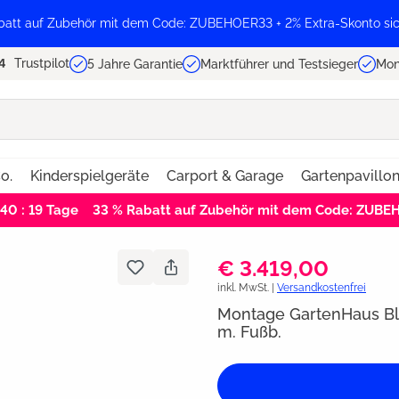
batt auf Zubehör mit dem Code: ZUBEHOER33 + 2% Extra-Skonto sic
Trustpilot
5 Jahre Garantie
Marktführer und Testsieger
Mon
o.
Kinderspielgeräte
Carport & Garage
Gartenpavillo
 40 : 19
Tage
33 % Rabatt auf Zubehör mit dem Code: ZUB
€ 3.419,00
inkl. MwSt. |
Versandkostenfrei
Montage GartenHaus B
m. Fußb.