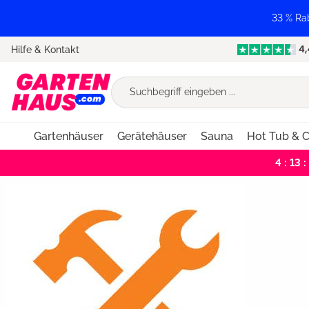
springen
Zur Hauptnavigation springen
33 % Ra
Hilfe & Kontakt
Gartenhäuser
Gerätehäuser
Sauna
Hot Tub & C
4 : 13 :
Bildergalerie überspringen