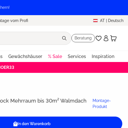
hern!
tage vom Profi
AT
|
Deutsch
Beratung
ns
Gewächshäuser
% Sale
Services
Inspiration
EHOER33
lock Mehrraum bis 30m² Walmdach
Montage-
Produkt
In den Warenkorb