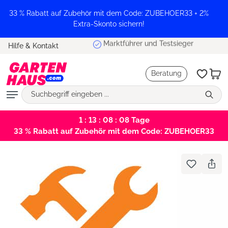
alt springen
33 % Rabatt auf Zubehör mit dem Code: ZUBEHOER33 + 2%
Extra-Skonto sichern!
Marktführer und Testsieger
Hilfe & Kontakt
Beratung
1 : 13 : 08 : 08
Tage
33 % Rabatt auf Zubehör mit dem Code: ZUBEHOER33
Bildergalerie überspringen