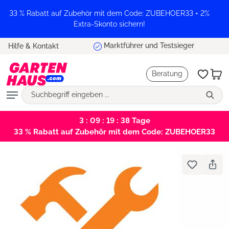
alt springen
33 % Rabatt auf Zubehör mit dem Code: ZUBEHOER33 + 2%
Extra-Skonto sichern!
Marktführer und Testsieger
Hilfe & Kontakt
Beratung
3 : 09 : 19 : 37
Tage
33 % Rabatt auf Zubehör mit dem Code: ZUBEHOER33
Bildergalerie überspringen