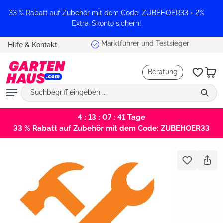
alt springen
33 % Rabatt auf Zubehör mit dem Code: ZUBEHOER33 + 2%
Extra-Skonto sichern!
Marktführer und Testsieger
Hilfe & Kontakt
Beratung
4 : 13 : 07 : 41
Tage
33 % Rabatt auf Zubehör mit dem Code: ZUBEHOER33
Bildergalerie überspringen