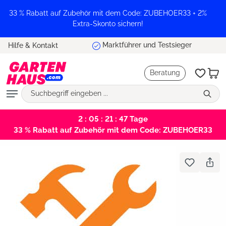
alt springen
33 % Rabatt auf Zubehör mit dem Code: ZUBEHOER33 + 2%
Extra-Skonto sichern!
Marktführer und Testsieger
Hilfe & Kontakt
Beratung
2 : 05 : 21 : 47
Tage
33 % Rabatt auf Zubehör mit dem Code: ZUBEHOER33
Bildergalerie überspringen