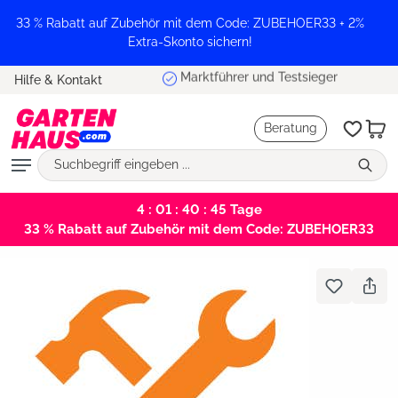
alt springen
33 % Rabatt auf Zubehör mit dem Code: ZUBEHOER33 + 2%
Extra-Skonto sichern!
Marktführer und Testsieger
Hilfe & Kontakt
Beratung
4 : 01 : 40 : 45
Tage
33 % Rabatt auf Zubehör mit dem Code: ZUBEHOER33
Bildergalerie überspringen